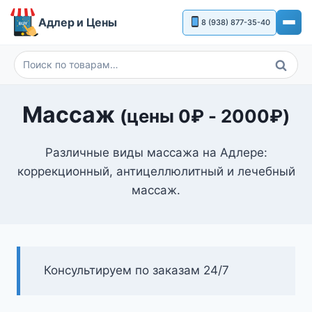
Перейти
Адлер и Цены
8 (938) 877-35-40
к
содержимому
Поиск
Искать:
Массаж
(цены
0
₽
-
2000
₽
)
Различные виды массажа на Адлере:
коррекционный, антицеллюлитный и лечебный
массаж.
Консультируем по заказам 24/7