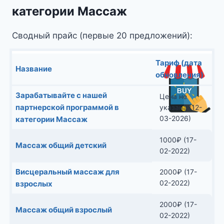
категории Массаж
Сводный прайс (первые 20 предложений):
Тариф (дата
Название
обновления)
Зарабатывайте с нашей
Цена не
партнерской программой в
указана (12-
03-2026)
категории Массаж
1000
₽
(17-
Массаж общий детский
02-2022)
Висцеральный массаж для
2000
₽
(17-
02-2022)
взрослых
2000
₽
(17-
Массаж общий взрослый
02-2022)