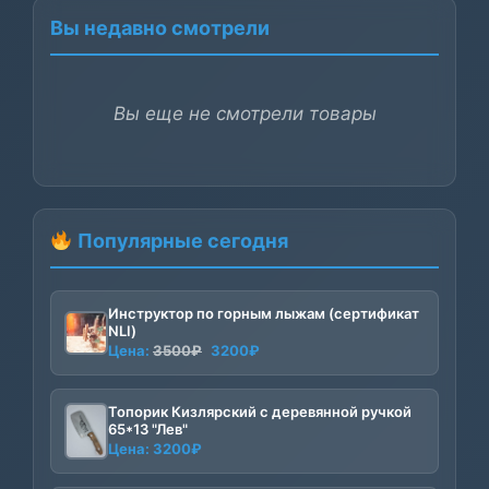
Вы недавно смотрели
Вы еще не смотрели товары
Популярные сегодня
Инструктор по горным лыжам (сертификат
NLI)
Первоначальная
Текущая
Цена:
3500
₽
3200
₽
цена
цена:
составляла
3200₽.
Топорик Кизлярский с деревянной ручкой
3500₽.
65*13 "Лев"
Цена:
3200
₽