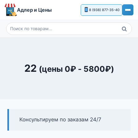
Перейти
Адлер и Цены
8 (938) 877-35-40
к
содержимому
Поиск
Искать:
22
(цены
0
₽
-
5800
₽
)
Консультируем по заказам 24/7