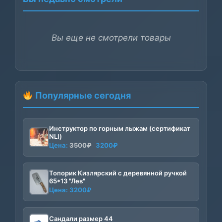
Вы еще не смотрели товары
Популярные сегодня
Инструктор по горным лыжам (сертификат
NLI)
Первоначальная
Текущая
Цена:
3500
₽
3200
₽
цена
цена:
составляла
3200₽.
Топорик Кизлярский с деревянной ручкой
3500₽.
65*13 "Лев"
Цена:
3200
₽
Сандали размер 44