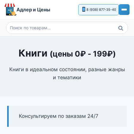
Перейти
Адлер и Цены
8 (938) 877-35-40
к
содержимому
Поиск
Искать:
Книги
(цены
0
₽
-
199
₽
)
Книги в идеальном состоянии, разные жанры
и тематики
Консультируем по заказам 24/7