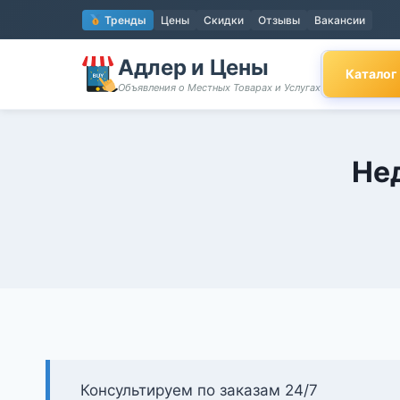
Перейти
Тренды
Цены
Скидки
Отзывы
Вакансии
к
содержимому
Адлер и Цены
Каталог
Объявления о Местных Товарах и Услугах
Не
Консультируем по заказам 24/7