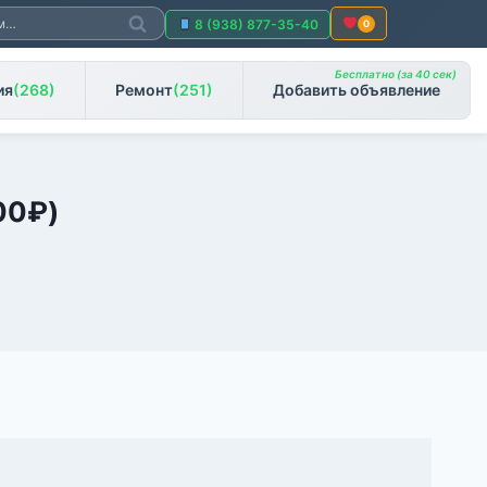
Поиск
8 (938) 877-35-40
0
Бесплатно (за 40 сек)
ия
(268)
Ремонт
(251)
Добавить объявление
00
₽
)