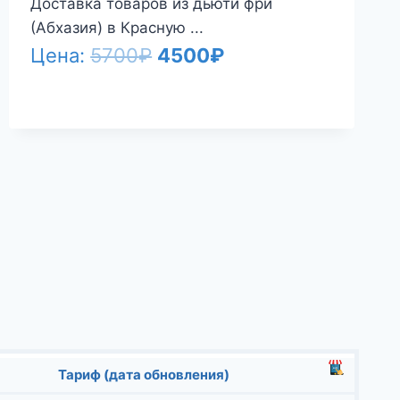
Доставка товаров из дьюти фри
(Абхазия) в Красную ...
Первоначальная
Текущая
Цена:
5700
₽
4500
₽
цена
цена:
составляла
4500₽.
5700₽.
Тариф (дата обновления)