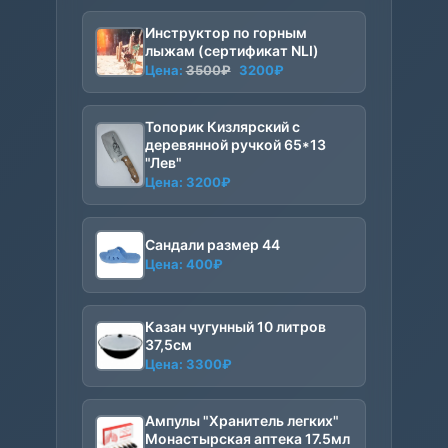
Инструктор по горным
лыжам (сертификат NLI)
Первоначальная
Текущая
Цена:
3500
₽
3200
₽
цена
цена:
составляла
3200₽.
Топорик Кизлярский с
3500₽.
деревянной ручкой 65*13
"Лев"
Цена:
3200
₽
Сандали размер 44
Цена:
400
₽
Казан чугунный 10 литров
37,5см
Цена:
3300
₽
Ампулы "Хранитель легких"
Монастырская аптека 17.5мл