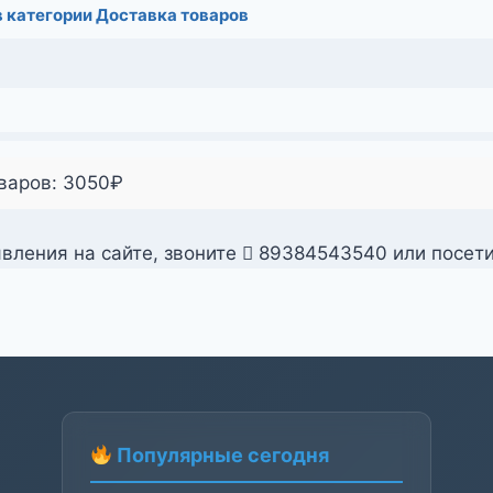
 категории Доставка товаров
оваров:
3050
₽
вления на сайте, звоните
89384543540 или посет
Популярные сегодня