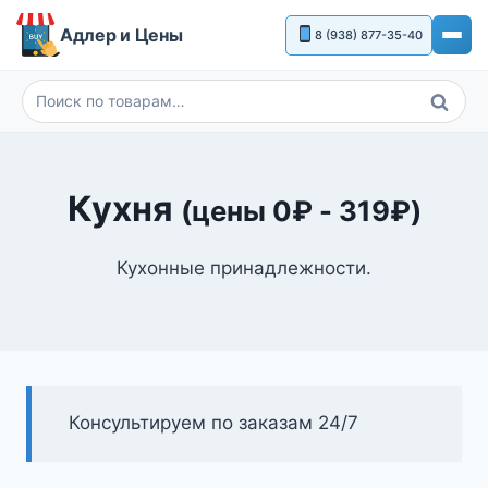
Перейти
Адлер и Цены
8 (938) 877-35-40
к
содержимому
Поиск
Искать:
Кухня
(цены
0
₽
-
319
₽
)
Кухонные принадлежности.
Консультируем по заказам 24/7