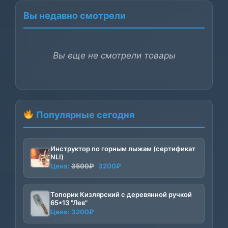
Вы недавно смотрели
Вы еще не смотрели товары
Популярные сегодня
Инструктор по горным лыжам (сертификат
NLI)
Первоначальная
Текущая
Цена:
3500
₽
3200
₽
цена
цена:
составляла
3200₽.
Топорик Кизлярский с деревянной ручкой
3500₽.
65*13 "Лев"
Цена:
3200
₽