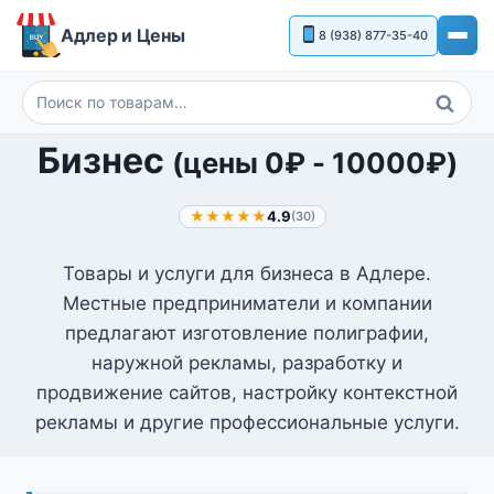
Перейти
Адлер и Цены
8 (938) 877-35-40
к
содержимому
Поиск
Искать:
Бизнес
(цены
0
₽
-
10000
₽
)
★★★★★
4.9
(30)
Товары и услуги для бизнеса в Адлере.
Местные предприниматели и компании
предлагают изготовление полиграфии,
наружной рекламы, разработку и
продвижение сайтов, настройку контекстной
рекламы и другие профессиональные услуги.