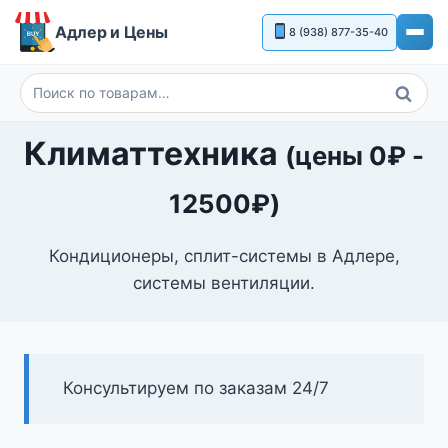
Перейти
Адлер и Цены
8 (938) 877-35-40
к
содержимому
Поиск
Искать:
Климаттехника
(цены
0
₽
-
12500
₽
)
Кондиционеры, сплит-системы в Адлере,
системы вентиляции.
Консультируем по заказам 24/7