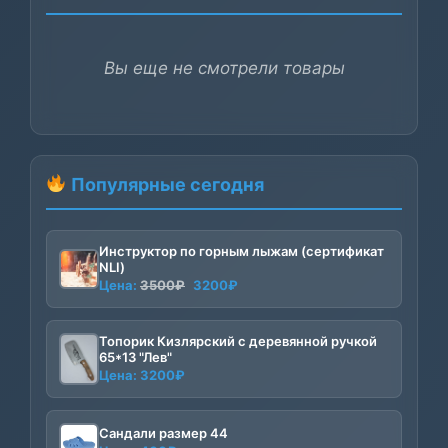
Вы еще не смотрели товары
Популярные сегодня
Инструктор по горным лыжам (сертификат
NLI)
Первоначальная
Текущая
Цена:
3500
₽
3200
₽
цена
цена:
составляла
3200₽.
Топорик Кизлярский с деревянной ручкой
3500₽.
65*13 "Лев"
Цена:
3200
₽
Сандали размер 44