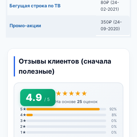
80
₽
(24-
Бегущая строка по ТВ
02-2021)
350
₽
(24-
Промо-акции
09-2020)
Отзывы клиентов (сначала
полезные)
★★★★★
4.9
/ 5
На основе
25
оценок
5★
92%
4★
8%
3★
0%
2★
0%
1★
0%