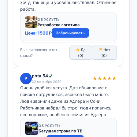
хочу, так еще и усовершенствовал. Отличная
работа.
ОБ УСЛУГЕ:
Разработка логотипа
Цена:
1500
₽
Забронировать
Был ли полезен этот
Да
Нет
отзыв?
(
0
)
(
0
)
pota.54
P
★★★★★
22 сентября 2020
Очень удобная услуга. Дал объявление о
поиске сотрудников, звонков было много.
Люди звонили даже из Адлера и Сочи.
Работников набрал быстро, люди попались
все хорошие, особенно семья из Адлера.
ОБ УСЛУГЕ:
Бегущая строка по ТВ