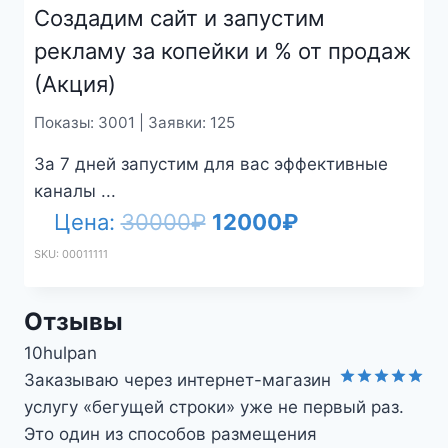
Создадим сайт и запустим
рекламу за копейки и % от продаж
(Акция)
Показы: 3001 | Заявки: 125
За 7 дней запустим для вас эффективные
каналы ...
Первоначальная
Текущая
Цена:
30000
₽
12000
₽
цена
цена:
SKU: 00011111
составляла
12000₽.
Отзывы
30000₽.
22ma
Данный вид подачи объявлений мне
Оценка
5
очень понравился. Хорошо, что мои
из 5
объявления видят по всему большому Сочи.