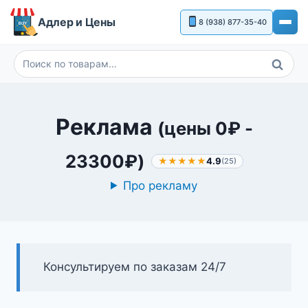
Перейти
Адлер и Цены
8 (938) 877-35-40
к
содержимому
Поиск
Искать:
Реклама
(цены
0
₽
-
23300
₽
)
★★★★★
4.9
(25)
Про рекламу
Консультируем по заказам 24/7