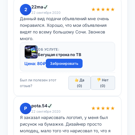
22ma
2
★★★★★
22 сентября 2020
Данный вид подачи объявлений мне очень
понравился. Хорошо, что мои объявления
видят по всему большому Сочи. Звонков
много.
ОБ УСЛУГЕ:
Бегущая строка по ТВ
Цена:
80
₽
Забронировать
Был ли полезен этот
Да
Нет
отзыв?
(
0
)
(
0
)
pota.54
P
★★★★★
22 сентября 2020
Я заказал нарисовать логотип, у меня был
рисунок на бумажке. Дизайнер просто
молодец, мало того что нарисовал то, что я