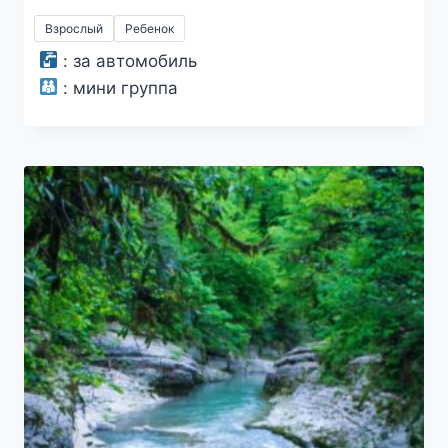
цен:
Взрослый
Ребенок
1400₽
:
за автомобиль
–
:
мини группа
1600₽