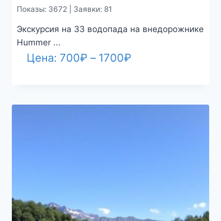
Показы: 3672 | Заявки: 81
Экскурсия на 33 водопада на внедорожнике
Hummer ...
Диапазон
Цена:
700
₽
–
1700
₽
цен:
700₽
–
1700₽