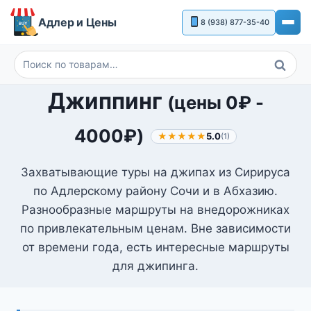
Перейти
Адлер и Цены
8 (938) 877-35-40
к
содержимому
Поиск
Искать:
Джиппинг
(цены
0
₽
-
4000
₽
)
★★★★★
5.0
(1)
Захватывающие туры на джипах из Сирируса
по Адлерскому району Сочи и в Абхазию.
Разнообразные маршруты на внедорожниках
по привлекательным ценам. Вне зависимости
от времени года, есть интересные маршруты
для джипинга.