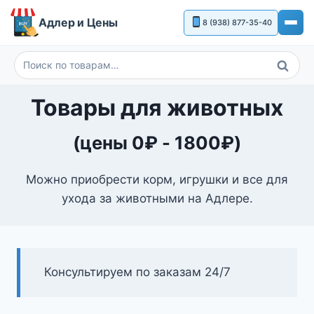
Перейти
Адлер и Цены
8 (938) 877-35-40
к
содержимому
Поиск
Искать:
Товары для животных
(цены
0
₽
-
1800
₽
)
Можно приобрести корм, игрушки и все для
ухода за животными на Адлере.
Консультируем по заказам 24/7