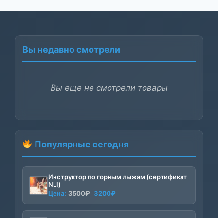
Вы недавно смотрели
Вы еще не смотрели товары
Популярные сегодня
Инструктор по горным лыжам (сертификат
NLI)
Первоначальная
Текущая
Цена:
3500
₽
3200
₽
цена
цена:
составляла
3200₽.