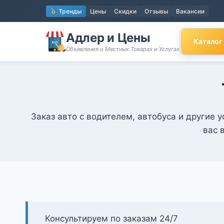
Перейти
Тренды
Цены
Скидки
Отзывы
Вакансии
к
содержимому
Адлер и Цены
Каталог
Объявления о Местных Товарах и Услугах
Заказ авто с водителем, автобуса и другие 
вас 
Консультируем по заказам 24/7