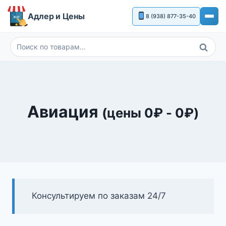
Перейти
Адлер и Цены
8 (938) 877-35-40
к
содержимому
Поиск
Искать:
Авиация
(цены
0
₽
-
0
₽
)
Консультируем по заказам 24/7