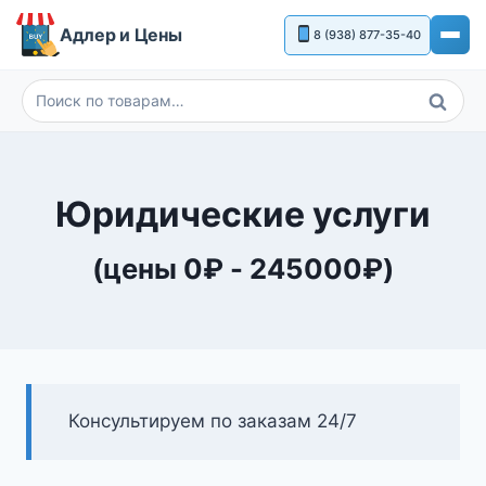
Перейти
Адлер и Цены
8 (938) 877-35-40
к
содержимому
Поиск
Искать:
Юридические услуги
(цены
0
₽
-
245000
₽
)
Консультируем по заказам 24/7