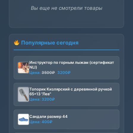
Вы еще не смотрели товары
Популярные сегодня
Инструктор по горным лыжам (сертификат
NLI)
Первоначальная
Текущая
Цена:
3500
₽
3200
₽
цена
цена:
составляла
3200₽.
Топорик Кизлярский с деревянной ручкой
3500₽.
65*13 "Лев"
Цена:
3200
₽
Сандали размер 44
Цена:
400
₽