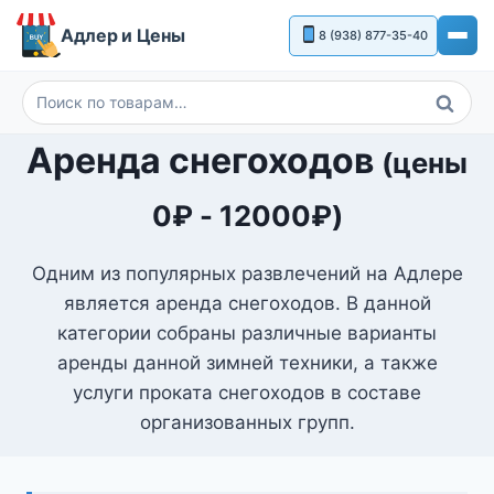
Перейти
Адлер и Цены
8 (938) 877-35-40
к
содержимому
Поиск
Искать:
Аренда снегоходов
(цены
0
₽
-
12000
₽
)
Одним из популярных развлечений на Адлере
является аренда снегоходов. В данной
категории собраны различные варианты
аренды данной зимней техники, а также
услуги проката снегоходов в составе
организованных групп.