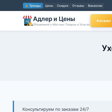
Перейти
Тренды
Цены
Скидки
Отзывы
Вакансии
к
содержимому
Адлер и Цены
Каталог
Объявления о Местных Товарах и Услугах
Ух
Консультируем по заказам 24/7