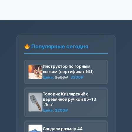
Популярные сегодня
Инструктор по горным
лыжам (сертификат NLI)
Первоначальная
Текущая
Цена:
3500
₽
3200
₽
цена
цена:
составляла
3200₽.
Топорик Кизлярский с
3500₽.
деревянной ручкой 65*13
"Лев"
Цена:
3200
₽
Сандали размер 44