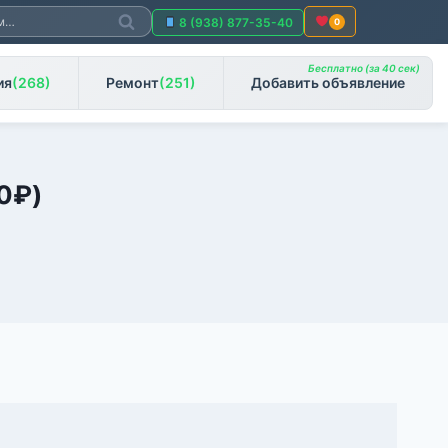
Поиск
8 (938) 877-35-40
0
Бесплатно (за 40 сек)
ия
(268)
Ремонт
(251)
Добавить объявление
0
₽
)