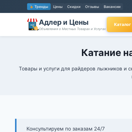
Перейти
Тренды
Цены
Скидки
Отзывы
Вакансии
к
содержимому
Адлер и Цены
Каталог
Объявления о Местных Товарах и Услугах
Катание н
Товары и услуги для райдеров лыжников и с
Консультируем по заказам 24/7