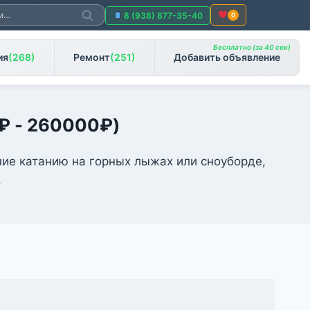
Поиск
8 (938) 877-35-40
0
Бесплатно (за 40 сек)
ия
(268)
Ремонт
(251)
Добавить объявление
₽
-
260000
₽
)
ние катанию на горных лыжах или сноуборде,
.