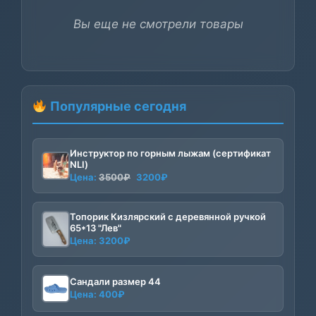
Вы еще не смотрели товары
Популярные сегодня
Инструктор по горным лыжам (сертификат
NLI)
Первоначальная
Текущая
Цена:
3500
₽
3200
₽
цена
цена:
составляла
3200₽.
Топорик Кизлярский с деревянной ручкой
3500₽.
65*13 "Лев"
Цена:
3200
₽
Сандали размер 44
Цена:
400
₽