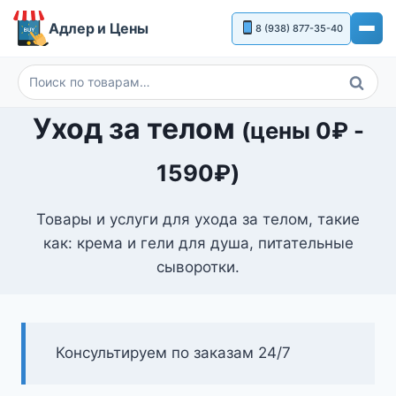
Перейти
Адлер и Цены
8 (938) 877-35-40
к
содержимому
Поиск
Искать:
Уход за телом
(цены
0
₽
-
1590
₽
)
Товары и услуги для ухода за телом, такие
как: крема и гели для душа, питательные
сыворотки.
Консультируем по заказам 24/7