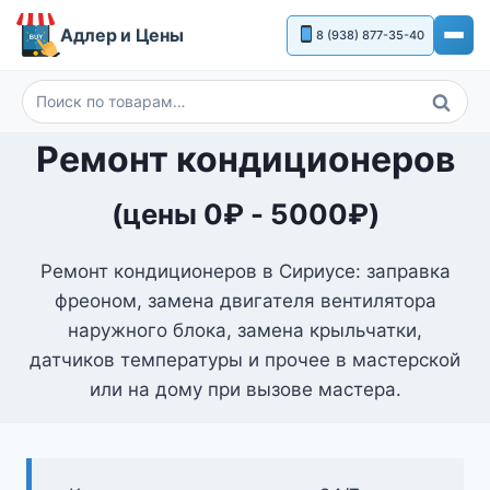
Перейти
Адлер и Цены
8 (938) 877-35-40
к
содержимому
Поиск
Искать:
Ремонт кондиционеров
(цены
0
₽
-
5000
₽
)
Ремонт кондиционеров в Сириусе: заправка
фреоном, замена двигателя вентилятора
наружного блока, замена крыльчатки,
датчиков температуры и прочее в мастерской
или на дому при вызове мастера.