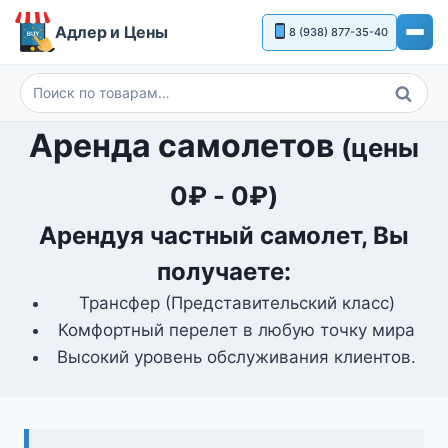
Перейти
Адлер и Цены
8 (938) 877-35-40
к
содержимому
Поиск
Искать:
Аренда самолетов
(цены
0
₽
-
0
₽
)
Арендуя частный самолет, Вы
получаете:
Трансфер (Представительский класс)
Комфортный перелет в любую точку мира
Высокий уровень обслуживания клиентов.