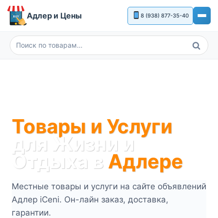
Перейти
Адлер и Цены
8 (938) 877-35-40
к
содержимому
Поиск
Искать:
Товары и Услуги
для Жизни и
Отдыха в
Адлере
Местные товары и услуги на сайте объявлений
Адлер iCeni. Он-лайн заказ, доставка,
гарантии.