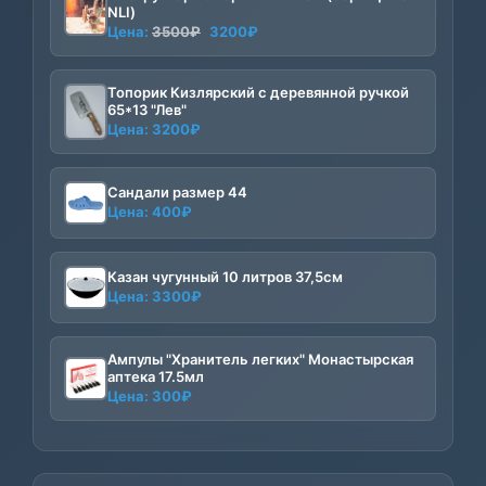
NLI)
Первоначальная
Текущая
Цена:
3500
₽
3200
₽
цена
цена:
составляла
3200₽.
Топорик Кизлярский с деревянной ручкой
3500₽.
65*13 "Лев"
Цена:
3200
₽
Сандали размер 44
Цена:
400
₽
Казан чугунный 10 литров 37,5см
Цена:
3300
₽
Ампулы "Хранитель легких" Монастырская
аптека 17.5мл
Цена:
300
₽