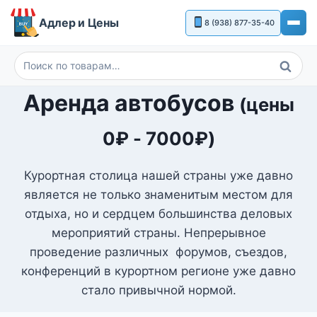
Перейти
Адлер и Цены
8 (938) 877-35-40
к
содержимому
Поиск
Искать:
Аренда автобусов
(цены
0
₽
-
7000
₽
)
Курортная столица нашей страны уже давно
является не только знаменитым местом для
отдыха, но и сердцем большинства деловых
мероприятий страны. Непрерывное
проведение различных форумов, съездов,
конференций в курортном регионе уже давно
стало привычной нормой.