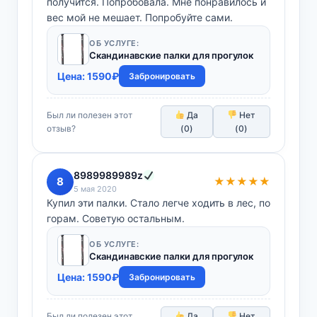
получится. Попробовала. Мне понравилось и
вес мой не мешает. Попробуйте сами.
ОБ УСЛУГЕ:
Скандинавские палки для прогулок
Цена:
1590
₽
Забронировать
Был ли полезен этот
Да
Нет
отзыв?
(
0
)
(
0
)
8989989989z
8
★★★★★
5 мая 2020
Купил эти палки. Стало легче ходить в лес, по
горам. Советую остальным.
ОБ УСЛУГЕ:
Скандинавские палки для прогулок
Цена:
1590
₽
Забронировать
Был ли полезен этот
Да
Нет