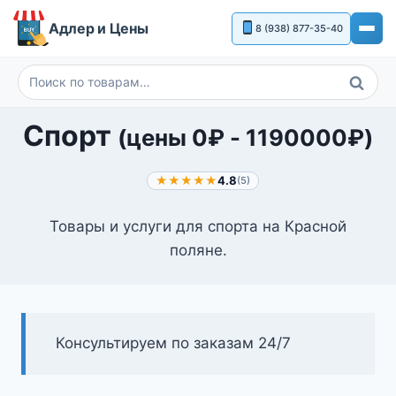
Перейти
Адлер и Цены
8 (938) 877-35-40
к
содержимому
Поиск
Искать:
Спорт
(цены
0
₽
-
1190000
₽
)
★★★★★
4.8
(5)
Товары и услуги для спорта на Красной
поляне.
Консультируем по заказам 24/7