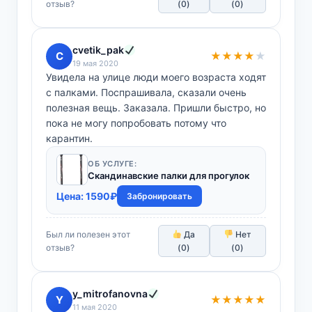
отзыв?
(
0
)
(
0
)
cvetik_pak
C
★★★★
★
19 мая 2020
Увидела на улице люди моего возраста ходят
с палками. Поспрашивала, сказали очень
полезная вещь. Заказала. Пришли быстро, но
пока не могу попробовать потому что
карантин.
ОБ УСЛУГЕ:
Скандинавские палки для прогулок
Цена:
1590
₽
Забронировать
Был ли полезен этот
Да
Нет
отзыв?
(
0
)
(
0
)
y_mitrofanovna
Y
★★★★★
11 мая 2020