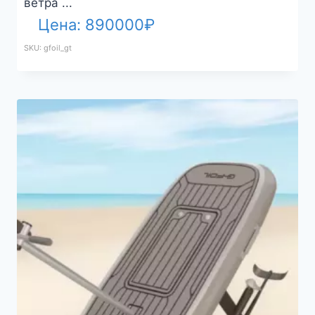
ветра ...
Цена:
890000
₽
SKU: gfoil_gt