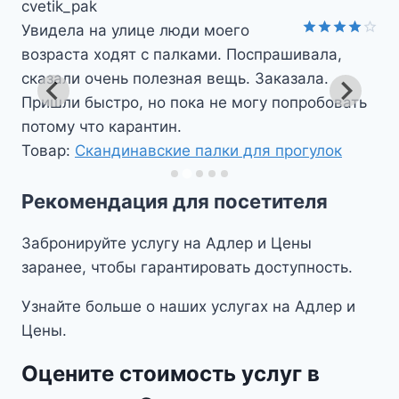
y_mitrofanovna
Соседка посоветовала купить палки.
Оценка
5
Удобно, занимают мало места, ходим вокруг
из 5
дома. Смогла подстроить под свой рост.
Товар:
Скандинавские палки для прогулок
Рекомендация для посетителя
Забронируйте услугу на Адлер и Цены
заранее, чтобы гарантировать доступность.
Узнайте больше о наших услугах на Адлер и
Цены.
Оцените стоимость услуг в