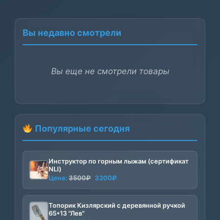
Вы недавно смотрели
Вы еще не смотрели товары
Популярные сегодня
Инструктор по горным лыжам (сертификат
NLI)
Первоначальная
Текущая
Цена:
3500
₽
3200
₽
цена
цена:
составляла
3200₽.
Топорик Кизлярский с деревянной ручкой
3500₽.
65*13 "Лев"