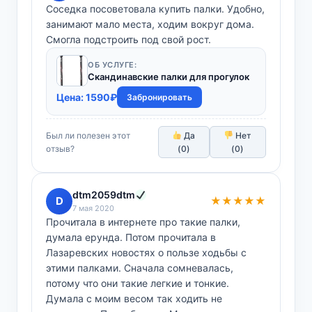
Соседка посоветовала купить палки. Удобно,
занимают мало места, ходим вокруг дома.
Смогла подстроить под свой рост.
ОБ УСЛУГЕ:
Скандинавские палки для прогулок
Цена:
1590
₽
Забронировать
Был ли полезен этот
Да
Нет
отзыв?
(
0
)
(
0
)
dtm2059dtm
D
★★★★★
7 мая 2020
Прочитала в интернете про такие палки,
думала ерунда. Потом прочитала в
Лазаревских новостях о пользе ходьбы с
этими палками. Сначала сомневалась,
потому что они такие легкие и тонкие.
Думала с моим весом так ходить не