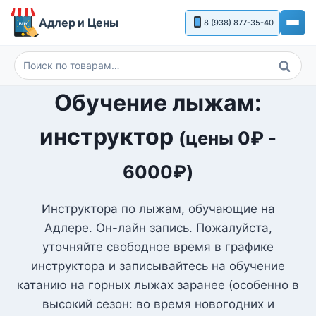
Перейти
Адлер и Цены
8 (938) 877-35-40
к
содержимому
Поиск
Искать:
Обучение лыжам:
инструктор
(цены
0
₽
-
6000
₽
)
Инструктора по лыжам, обучающие на
Адлере. Он-лайн запись. Пожалуйста,
уточняйте свободное время в графике
инструктора и записывайтесь на обучение
катанию на горных лыжах заранее (особенно в
высокий сезон: во время новогодних и