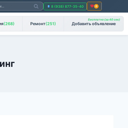
Поиск
8 (938) 877-35-40
0
Бесплатно (за 40 сек)
ия
(268)
Ремонт
(251)
Добавить объявление
инг