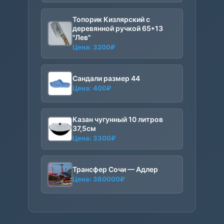
цена
цена:
составляла
3200₽.
Топорик Кизлярский с
3500₽.
деревянной ручкой 65*13
"Лев"
Цена:
3200
₽
Сандали размер 44
Цена:
400
₽
Казан чугунный 10 литров
37,5см
Цена:
3300
₽
Трансфер Сочи — Адлер
Цена:
380000
₽