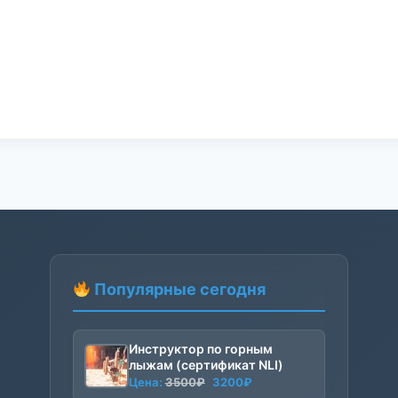
Популярные сегодня
Инструктор по горным
лыжам (сертификат NLI)
Первоначальная
Текущая
Цена:
3500
₽
3200
₽