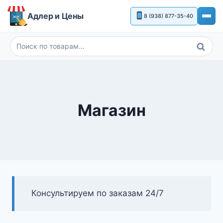
Перейти
Адлер и Цены
8 (938) 877-35-40
к
содержимому
Поиск
Искать:
Магазин
Консультируем по заказам 24/7