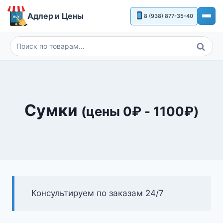
Перейти
Адлер и Цены
8 (938) 877-35-40
к
содержимому
Поиск
Искать:
Сумки
(цены
0
₽
-
1100
₽
)
Консультируем по заказам 24/7