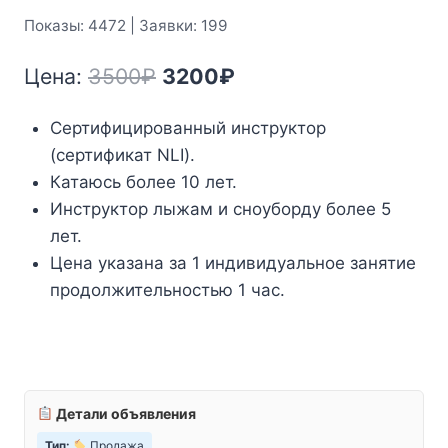
Показы: 4472 | Заявки: 199
Первоначальная
Текущая
Цена:
3500
₽
3200
₽
цена
цена:
Сертифицированный инструктор
составляла
3200₽.
(сертификат NLI).
3500₽.
Катаюсь более 10 лет.
Инструктор лыжам и сноуборду более 5
лет.
Цена указана за 1 индивидуальное занятие
продолжительностью 1 час.
Детали объявления
Тип:
Продажа