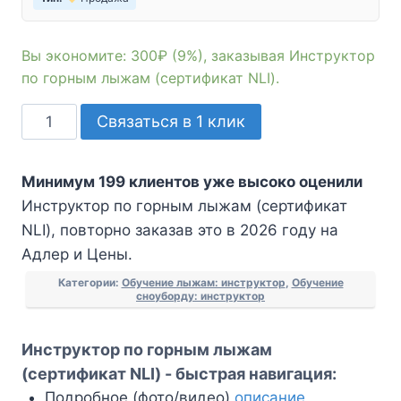
Вы экономите: 300₽ (9%), заказывая Инструктор
по горным лыжам (сертификат NLI).
Количество
Связаться в 1 клик
товара
Инструктор
Минимум 199 клиентов уже высоко оценили
по
Инструктор по горным лыжам (сертификат
горным
NLI), повторно заказав это в 2026 году на
лыжам
Адлер и Цены.
(сертификат
NLI)
Категории:
Обучение лыжам: инструктор
,
Обучение
сноуборду: инструктор
Инструктор по горным лыжам
(сертификат NLI) - быстрая навигация:
Подробное (фото/видео)
описание