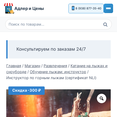
Перейти
Адлер и Цены
8 (938) 877-35-40
к
содержимому
Поиск
Искать:
Консультируем по заказам 24/7
Главная
/
Магазин
/
Развлечения
/
Катание на лыжах и
сноуборде
/
Обучение лыжам: инструктор
/
Инструктор по горным лыжам (сертификат NLI)
Скидка -300 ₽
Zoom