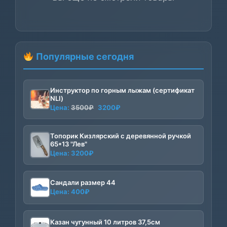
Популярные сегодня
Инструктор по горным лыжам (сертификат
NLI)
Первоначальная
Текущая
Цена:
3500
₽
3200
₽
цена
цена:
составляла
3200₽.
Топорик Кизлярский с деревянной ручкой
3500₽.
65*13 "Лев"
Цена:
3200
₽
Сандали размер 44
Цена:
400
₽
Казан чугунный 10 литров 37,5см