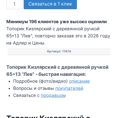
Количество
Связаться в 1 клик
товара
Топорик
Минимум 196 клиентов уже высоко оценили
Кизлярский
Топорик Кизлярский с деревянной ручкой
с
65*13 "Лев", повторно заказав это в 2026 году
деревянной
на Адлер и Цены.
ручкой
65*13
Артикул:
11614
"Лев"
Топорик Кизлярский с деревянной ручкой
65*13 "Лев" - быстрая навигация:
Подробное (фото/видео)
описание
Вопросы и отзывы
покупателей
Связаться с
продавцом