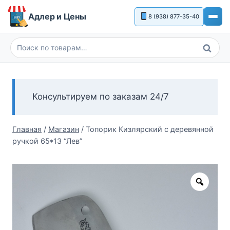
Перейти
Адлер и Цены
8 (938) 877-35-40
к
содержимому
Поиск
Искать:
Консультируем по заказам 24/7
Главная
/
Магазин
/
Топорик Кизлярский с деревянной
ручкой 65*13 “Лев”
Zoom