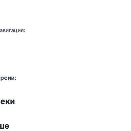
авигация:
рсии:
реки
Аше