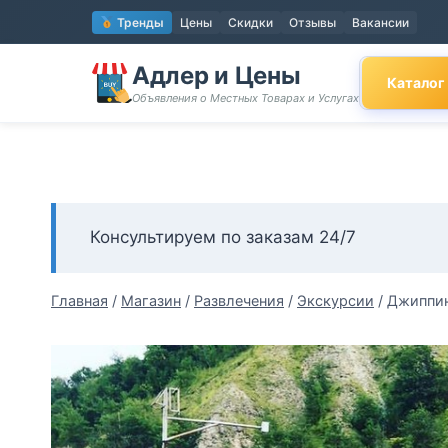
Перейти
Тренды
Цены
Скидки
Отзывы
Вакансии
к
содержимому
Адлер и Цены
Каталог
Объявления о Местных Товарах и Услугах
Консультируем по заказам 24/7
Главная
/
Магазин
/
Развлечения
/
Экскурсии
/
Джиппин