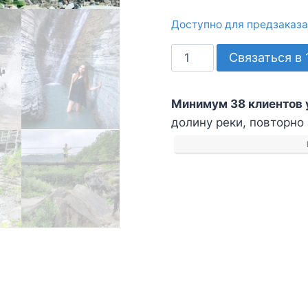
Доступно для предзаказа
Количество
Связаться в 
товара
Джиппинг
Минимум 38 клиентов 
утром
долину реки, повторно 
в
долину
реки