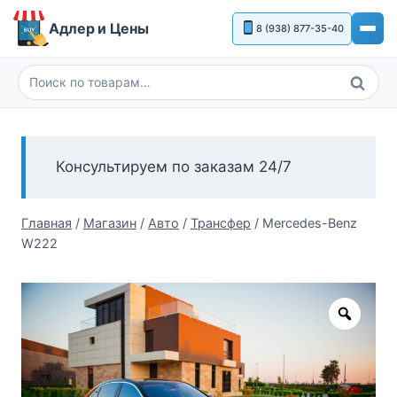
Перейти
Адлер и Цены
8 (938) 877-35-40
к
содержимому
Поиск
Искать:
Консультируем по заказам 24/7
Главная
/
Магазин
/
Авто
/
Трансфер
/
Mercedes-Benz
W222
Zoom