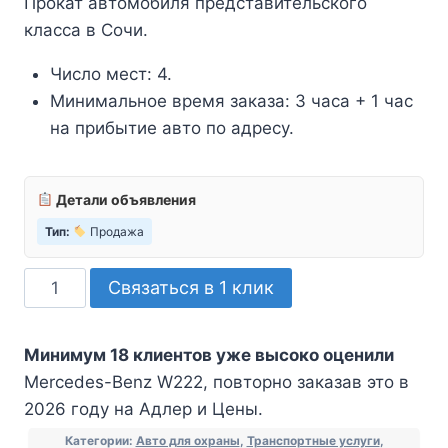
Прокат автомобиля представительского
класса в Сочи.
Число мест: 4.
Минимальное время заказа: 3 часа + 1 час
на прибытие авто по адресу.
Детали объявления
Тип:
Продажа
Количество
Связаться в 1 клик
товара
Mercedes-
Минимум 18 клиентов уже высоко оценили
Benz
Mercedes-Benz W222, повторно заказав это в
W222
2026 году на Адлер и Цены.
Категории:
Авто для охраны
,
Транспортные услуги
,