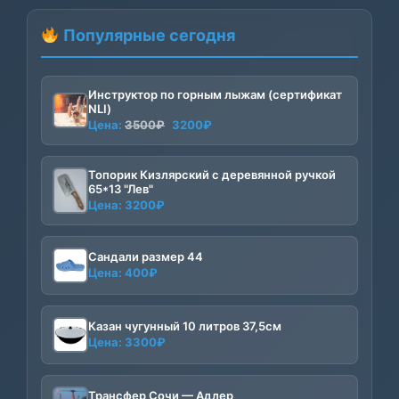
Популярные сегодня
Инструктор по горным лыжам (сертификат
NLI)
Первоначальная
Текущая
Цена:
3500
₽
3200
₽
цена
цена:
составляла
3200₽.
Топорик Кизлярский с деревянной ручкой
3500₽.
65*13 "Лев"
Цена:
3200
₽
Сандали размер 44
Цена:
400
₽
Казан чугунный 10 литров 37,5см
Цена:
3300
₽
Трансфер Сочи — Адлер