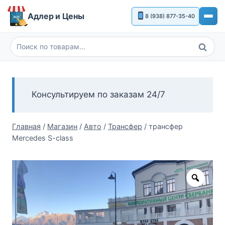
Перейти
Адлер и Цены
8 (938) 877-35-40
к
содержимому
Поиск
Искать:
Консультируем по заказам 24/7
Главная
/
Магазин
/
Авто
/
Трансфер
/
трансфер
Mercedes S-class
Zoom