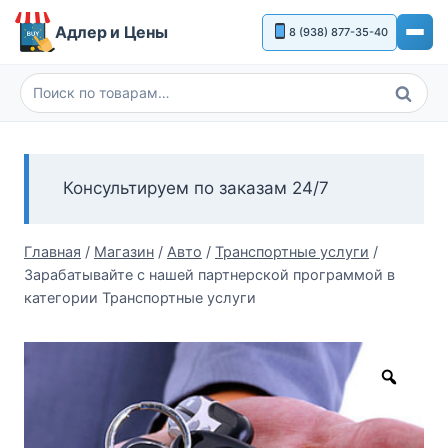
Перейти
Адлер и Цены
8 (938) 877-35-40
к
содержимому
Поиск
Искать:
Консультируем по заказам 24/7
Главная
/
Магазин
/
Авто
/
Транспортные услуги
/
Зарабатывайте с нашей партнерской программой в
категории Транспортные услуги
Zoom