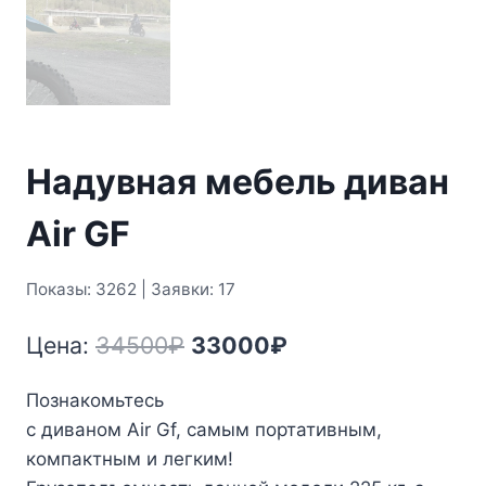
Надувная мебель диван
Air GF
Показы: 3262 | Заявки: 17
Первоначальная
Текущая
Цена:
34500
₽
33000
₽
цена
цена:
Познакомьтесь
составляла
33000₽.
с диваном Air Gf, самым портативным,
34500₽.
компактным и легким!