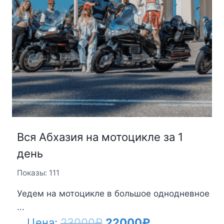
Вся Абхазия на мотоцикле за 1
день
Показы: 111
Уедем на мотоцикле в большое однодневное
...
Первоначальная
Текущая
Цена:
23000
₽
22000
₽