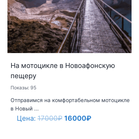
На мотоцикле в Новоафонскую
пещеру
Показы: 95
Отправимся на комфортабельном мотоцикле
в Новый ...
Первоначальная
Текущая
Цена:
17000
₽
16000
₽
цена
цена: