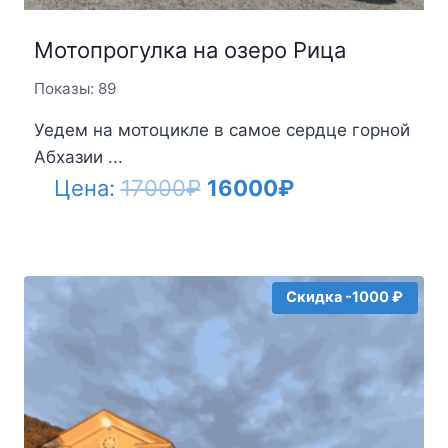
Мотопрогулка на озеро Рица
Показы: 89
Уедем на мотоцикле в самое сердце горной
Абхазии ...
Первоначальная
Текущая
Цена:
17000
₽
16000
₽
цена
цена:
составляла
16000₽.
17000₽.
Скидка -1000 ₽