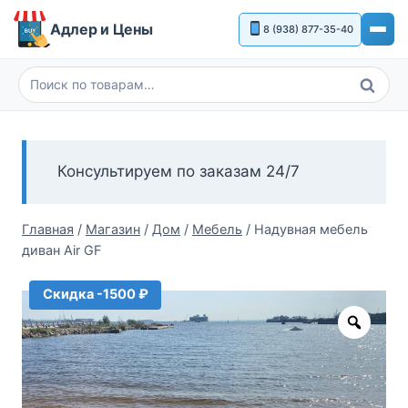
Перейти
Адлер и Цены
8 (938) 877-35-40
к
содержимому
Поиск
Искать:
Консультируем по заказам 24/7
Главная
/
Магазин
/
Дом
/
Мебель
/
Надувная мебель
диван Air GF
Скидка -1500 ₽
Zoom