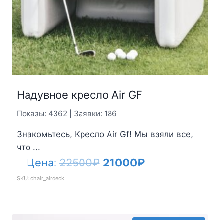
Надувное кресло Air GF
Показы: 4362 | Заявки: 186
Знакомьтесь, Кресло Air Gf! Мы взяли все,
что ...
Первоначальная
Текущая
Цена:
22500
₽
21000
₽
цена
цена:
SKU: chair_airdeck
составляла
21000₽.
22500₽.