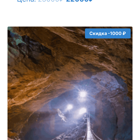
цена
цена:
составляла
22000₽.
23000₽.
Скидка -1000 ₽