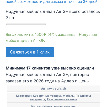
новой возможности для заказа в течение 3+ дней!
Надувная мебель диван Air GF всего осталось
2 шт.
Вы экономите: 1500₽ (4%), заказывая Надувная
мебель диван Air GF.
Количество
Связаться в 1 клик
товара
Надувная
Минимум 17 клиентов уже высоко оценили
мебель
Надувная мебель диван Air GF, повторно
диван
заказав это в 2026 году на Адлер и Цены.
Air
GF
Артикул:
sofa_air
Категории:
Курортные товары
,
Мебель
,
Предметы
интерьера
,
Развлечения на море
Метки:
airdeck
,
диван
,
кемпинг