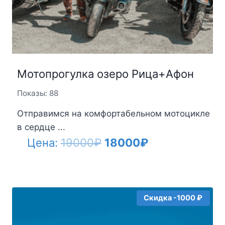
Мотопрогулка озеро Рица+Афон
Показы: 88
Отправимся на комфортабельном мотоцикле
в сердце ...
Первоначальная
Текущая
Цена:
19000
₽
18000
₽
цена
цена:
составляла
18000₽.
19000₽.
Скидка -1000 ₽