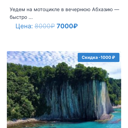
Уедем на мотоцикле в вечернюю Абхазию —
быстро ...
Первоначальная
Текущая
Цена:
8000
₽
7000
₽
цена
цена:
составляла
7000₽.
8000₽.
Скидка -1000 ₽