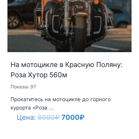
На мотоцикле в Красную Поляну:
Роза Хутор 560м
Показы: 97
Прокатитесь на мотоцикле до горного
курорта «Роза ...
Первоначальная
Текущая
Цена:
8000
₽
7000
₽
цена
цена:
составляла
7000₽.