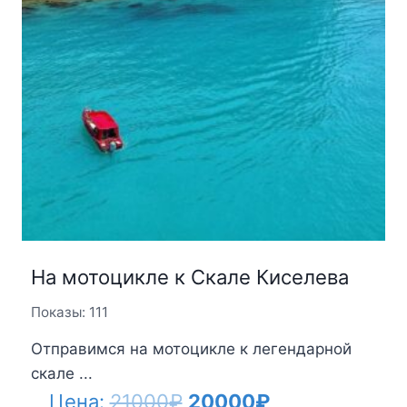
На мотоцикле к Скале Киселева
Показы: 111
Отправимся на мотоцикле к легендарной
скале ...
Первоначальная
Текущая
Цена:
21000
₽
20000
₽