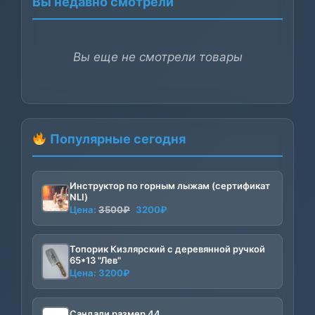
Вы недавно смотрели
Вы еще не смотрели товары
Популярные сегодня
Инструктор по горным лыжам (сертификат
NLI)
Первоначальная
Текущая
Цена:
3500
₽
3200
₽
цена
цена:
составляла
3200₽.
Топорик Кизлярский с деревянной ручкой
3500₽.
65*13 "Лев"
Цена:
3200
₽
Сандали размер 44