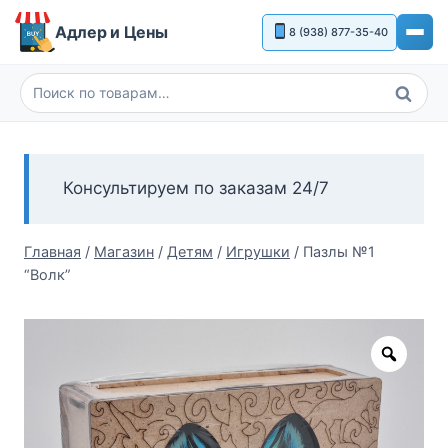
Перейти
Адлер и Цены
8 (938) 877-35-40
к
содержимому
Поиск
Искать:
Консультируем по заказам 24/7
Главная
/
Магазин
/
Детям
/
Игрушки
/
Пазлы №1
“Волк”
Zoom