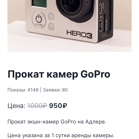
Прокат камер GoPro
Показы: 4146 | Заявки: 80
Первоначальная
Текущая
Цена:
1000
₽
950
₽
цена
цена:
Прокат экшн-камер GoPro на Адлере.
составляла
950₽.
Цена указана за 1 сутки аренды камеры.
1000₽.