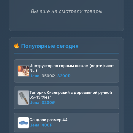
Вы еще не смотрели товары
Популярные сегодня
Инструктор по горным лыжам (сертификат
NLI)
Первоначальная
Текущая
Цена:
3500
₽
3200
₽
цена
цена:
составляла
3200₽.
Топорик Кизлярский с деревянной ручкой
3500₽.
65*13 "Лев"
Цена:
3200
₽
Сандали размер 44
Цена:
400
₽