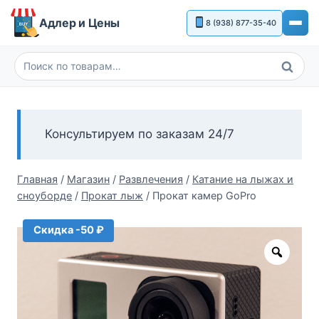
Перейти
Адлер и Цены
8 (938) 877-35-40
к
содержимому
Поиск
Искать:
Консультируем по заказам 24/7
Главная
/
Магазин
/
Развлечения
/
Катание на лыжах и
сноуборде
/
Прокат лыж
/
Прокат камер GoPro
Скидка -50 ₽
Zoom