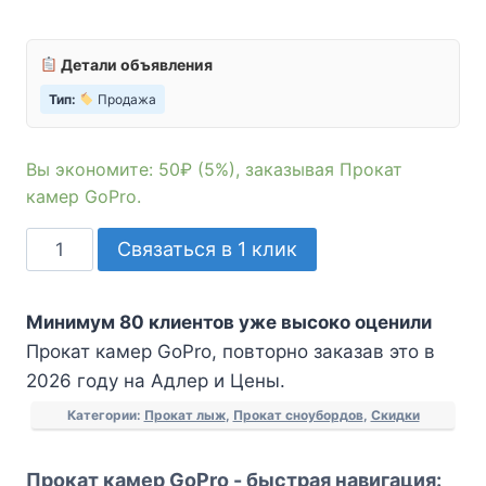
Детали объявления
Тип:
Продажа
Вы экономите: 50₽ (5%), заказывая Прокат
камер GoPro.
Количество
Связаться в 1 клик
товара
Прокат
Минимум 80 клиентов уже высоко оценили
камер
Прокат камер GoPro, повторно заказав это в
GoPro
2026 году на Адлер и Цены.
Категории:
Прокат лыж
,
Прокат сноубордов
,
Скидки
Прокат камер GoPro - быстрая навигация: