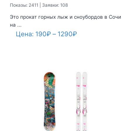
Показы: 2411 | Заявки: 108
Это прокат горных лыж и сноубордов в Сочи
на ...
Диапазон
Цена:
190
₽
–
1290
₽
цен:
190₽
–
1290₽