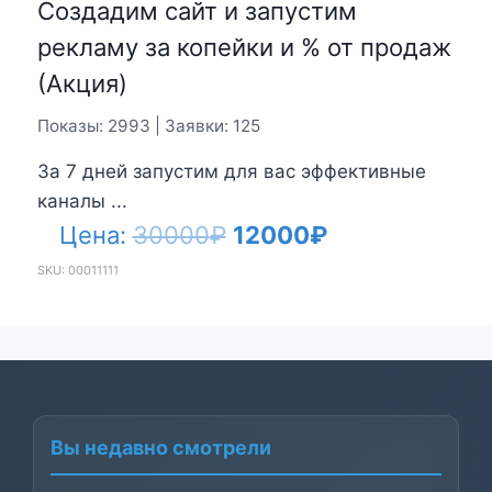
Создадим сайт и запустим
рекламу за копейки и % от продаж
(Акция)
Показы: 2993 | Заявки: 125
За 7 дней запустим для вас эффективные
каналы ...
Первоначальная
Текущая
Цена:
30000
₽
12000
₽
цена
цена:
SKU: 00011111
составляла
12000₽.
30000₽.
Вы недавно смотрели