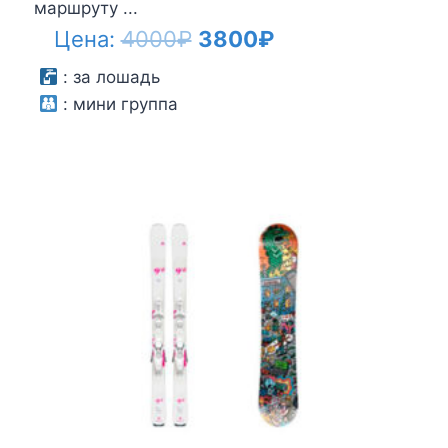
маршруту ...
Первоначальная
Текущая
Цена:
4000
₽
3800
₽
цена
цена:
:
за лошадь
:
мини группа
составляла
3800₽.
4000₽.