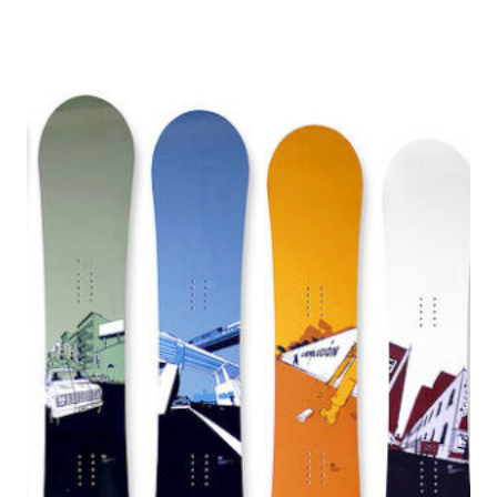
цен:
590₽
–
2990₽