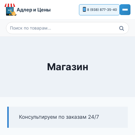
Перейти
Адлер и Цены
8 (938) 877-35-40
к
содержимому
Поиск
Искать:
Магазин
Консультируем по заказам 24/7