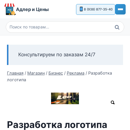
Перейти
Адлер и Цены
8 (938) 877-35-40
к
содержимому
Поиск
Искать:
Консультируем по заказам 24/7
Главная
/
Магазин
/
Бизнес
/
Реклама
/
Разработка
логотипа
Zoom
Разработка логотипа