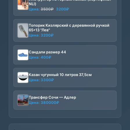
NLI)
Первоначальная
Текущая
Цена:
3500
₽
3200
₽
цена
цена:
составляла
3200₽.
Топорик Кизлярский с деревянной ручкой
3500₽.
65*13 "Лев"
Цена:
3200
₽
Сандали размер 44
Цена:
400
₽
Казан чугунный 10 литров 37,5см
Цена:
3300
₽
Трансфер Сочи — Адлер
Цена:
380000
₽