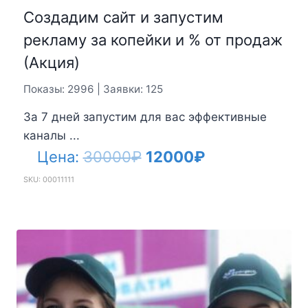
Создадим сайт и запустим
рекламу за копейки и % от продаж
(Акция)
Показы: 2996 | Заявки: 125
За 7 дней запустим для вас эффективные
каналы ...
Первоначальная
Текущая
Цена:
30000
₽
12000
₽
цена
цена:
SKU: 00011111
составляла
12000₽.
30000₽.