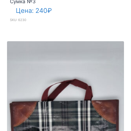
Сумка №3
Цена:
240
₽
SKU: 6230