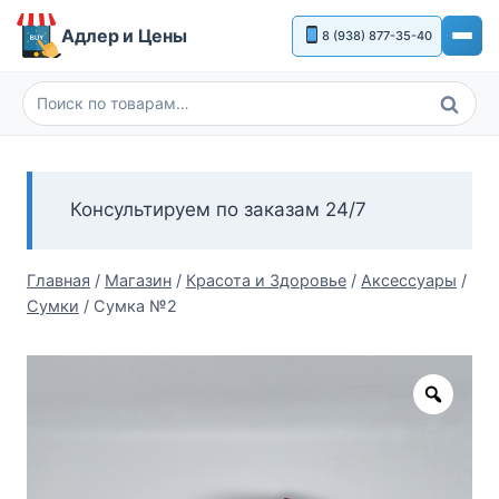
Перейти
Адлер и Цены
8 (938) 877-35-40
к
содержимому
Поиск
Искать:
Консультируем по заказам 24/7
Главная
/
Магазин
/
Красота и Здоровье
/
Аксессуары
/
Сумки
/
Сумка №2
Zoom