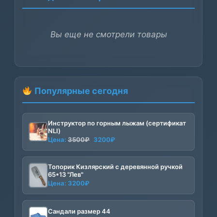
Вы еще не смотрели товары
Популярные сегодня
Инструктор по горным лыжам (сертификат
NLI)
Первоначальная
Текущая
Цена:
3500
₽
3200
₽
цена
цена:
составляла
3200₽.
Топорик Кизлярский с деревянной ручкой
3500₽.
65*13 "Лев"
Цена:
3200
₽
Сандали размер 44