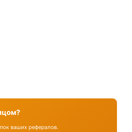
лицом?
упок ваших рефералов.