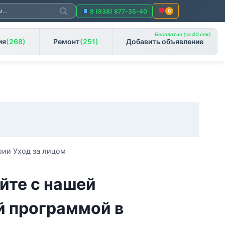
Поиск
8 (938) 877-35-40
0
Бесплатно (за 40 сек)
ия
(268)
Ремонт
(251)
Добавить объявление
рии Уход за лицом
йте с нашей
й программой в