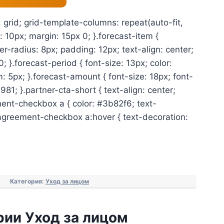
: grid; grid-template-columns: repeat(auto-fit,
 10px; margin: 15px 0; }.forecast-item {
r-radius: 8px; padding: 12px; text-align: center;
; }.forecast-period { font-size: 13px; color:
5px; }.forecast-amount { font-size: 18px; font-
981; }.partner-cta-short { text-align: center;
ent-checkbox a { color: #3b82f6; text-
.agreement-checkbox a:hover { text-decoration:
Категория:
Уход за лицом
рии Уход за лицом