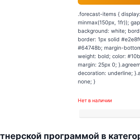
.forecast-items { display
minmax(150px, 1fr)); gap:
background: white; borde
border: 1px solid #e2e8f0
#64748b; margin-bottom: 
weight: bold; color: #10b
margin: 25px 0; }.agreem
decoration: underline; }
none; }
Нет в наличии
тнерской программой в катего