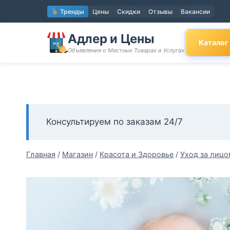
Перейти
Тренды
Цены
Скидки
Отзывы
Вакансии
к
содержимому
Адлер и Цены
Каталог
Объявления о Местных Товарах и Услугах
Консультируем по заказам 24/7
Главная
/
Магазин
/
Красота и Здоровье
/
Уход за лицо