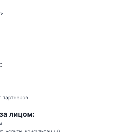
ки
:
 партнеров
за лицом:
м
т, услуги, консультации)