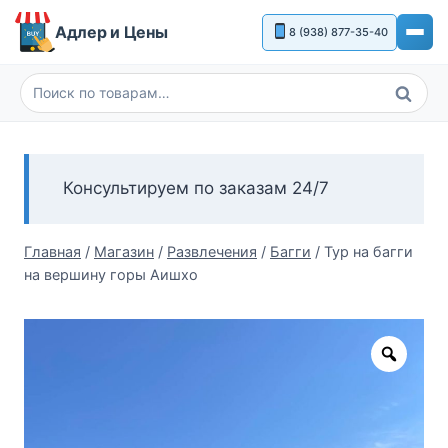
Перейти
Адлер и Цены
8 (938) 877-35-40
к
содержимому
Поиск
Искать:
Консультируем по заказам 24/7
Главная
/
Магазин
/
Развлечения
/
Багги
/
Тур на багги
на вершину горы Аишхо
Zoom