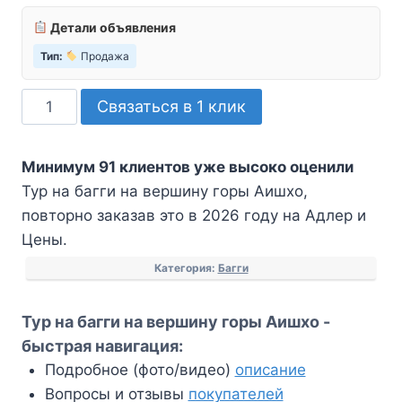
Детали объявления
Тип:
Продажа
Количество
Связаться в 1 клик
товара
Тур
Минимум 91 клиентов уже высоко оценили
на
Тур на багги на вершину горы Аишхо,
багги
повторно заказав это в 2026 году на Адлер и
на
Цены.
вершину
горы
Категория:
Багги
Аишхо
Тур на багги на вершину горы Аишхо -
быстрая навигация:
Подробное (фото/видео)
описание
Вопросы и отзывы
покупателей