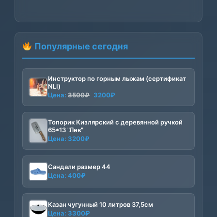
Популярные сегодня
Инструктор по горным лыжам (сертификат
NLI)
Первоначальная
Текущая
Цена:
3500
₽
3200
₽
цена
цена:
составляла
3200₽.
Топорик Кизлярский с деревянной ручкой
3500₽.
65*13 "Лев"
Цена:
3200
₽
Сандали размер 44
Цена:
400
₽
Казан чугунный 10 литров 37,5см
Цена:
3300
₽