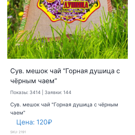
Cув. мешок чай “Горная душица с
чёрным чаем”
Показы: 3414 | Заявки: 144
Cув. мешок чай "Горная душица с чёрным
чаем"
Цена:
120
₽
SKU: 2191