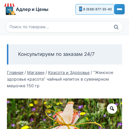
Перейти
Адлер и Цены
8 (938) 877-35-40
к
содержимому
Поиск
Искать:
Консультируем по заказам 24/7
Главная
/
Магазин
/
Красота и Здоровье
/
“Женское
здоровье красота” чайный напиток в сувенирном
мешочке 150 гр
Zoom