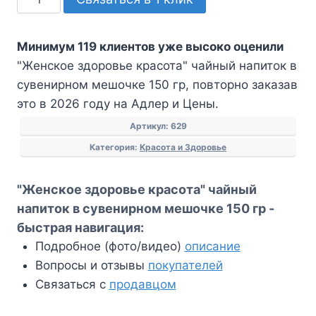
товара
"Женское
Минимум 119 клиентов уже высоко оценили
здоровье
"Женское здоровье красота" чайный напиток в
красота"
сувенирном мешочке 150 гр, повторно заказав
чайный
это в 2026 году на Адлер и Цены.
напиток
в
Артикул:
629
сувенирном
Категория:
Красота и Здоровье
мешочке
150
"Женское здоровье красота" чайный
гр
напиток в сувенирном мешочке 150 гр -
быстрая навигация:
Подробное (фото/видео)
описание
Вопросы и отзывы
покупателей
Связаться с
продавцом