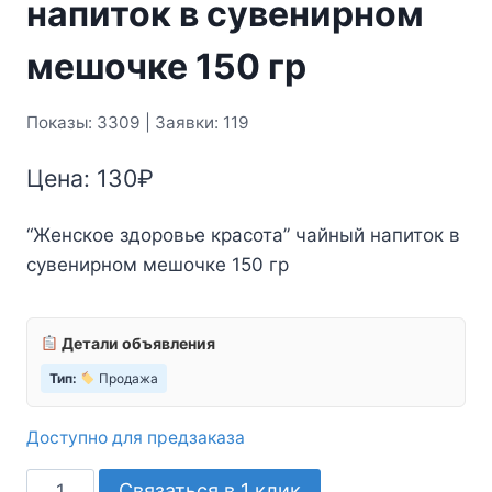
напиток в сувенирном
мешочке 150 гр
Показы: 3309 | Заявки: 119
Цена:
130
₽
“Женское здоровье красота” чайный напиток в
сувенирном мешочке 150 гр
Детали объявления
Тип:
Продажа
Доступно для предзаказа
Количество
Связаться в 1 клик