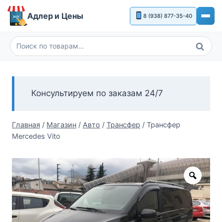
Перейти
Адлер и Цены
8 (938) 877-35-40
к
содержимому
Поиск
Искать:
Консультируем по заказам 24/7
Главная
/
Магазин
/
Авто
/
Трансфер
/
Трансфер
Mercedes Vito
Zoom