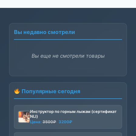
Вы недавно смотрели
Вы еще не смотрели товары
Популярные сегодня
Инструктор по горным лыжам (сертификат
NLI)
Первоначальная
Текущая
Цена:
3500
₽
3200
₽
цена
цена:
составляла
3200₽.