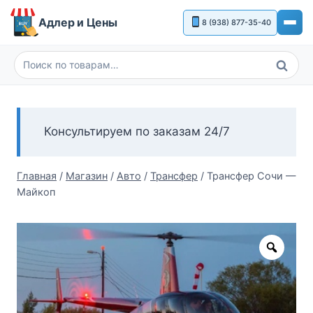
Перейти
Адлер и Цены
8 (938) 877-35-40
к
содержимому
Поиск
Искать:
Консультируем по заказам 24/7
Главная
/
Магазин
/
Авто
/
Трансфер
/
Трансфер Сочи —
Майкоп
Zoom