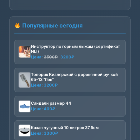
Популярные сегодня
Инструктор по горным лыжам (сертификат
NLI)
Первоначальная
Текущая
Цена:
3500
₽
3200
₽
цена
цена:
составляла
3200₽.
Топорик Кизлярский с деревянной ручкой
3500₽.
65*13 "Лев"
Цена:
3200
₽
Сандали размер 44
Цена:
400
₽
Казан чугунный 10 литров 37,5см
Цена:
3300
₽