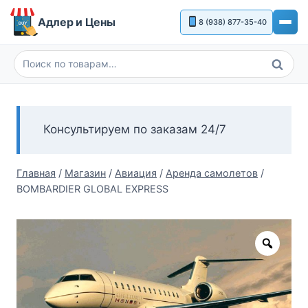
Перейти
Адлер и Цены
8 (938) 877-35-40
к
содержимому
Поиск
Искать:
Консультируем по заказам 24/7
Главная
/
Магазин
/
Авиация
/
Аренда самолетов
/
BOMBARDIER GLOBAL EXPRESS
Zoom