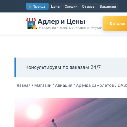
Перейти
Тренды
Цены
Скидки
Отзывы
Вакансии
к
содержимому
Адлер и Цены
Каталог
Объявления о Местных Товарах и Услугах
Консультируем по заказам 24/7
Главная
/
Магазин
/
Авиация
/
Аренда самолетов
/
DAS