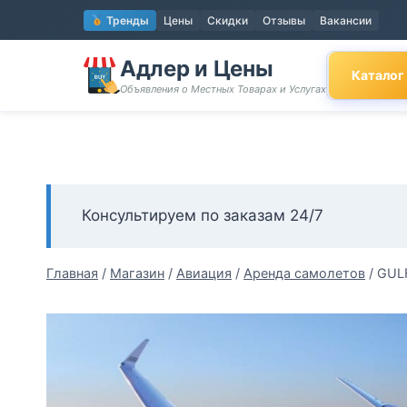
Перейти
Тренды
Цены
Скидки
Отзывы
Вакансии
к
содержимому
Адлер и Цены
Каталог
Объявления о Местных Товарах и Услугах
Консультируем по заказам 24/7
Главная
/
Магазин
/
Авиация
/
Аренда самолетов
/
GUL