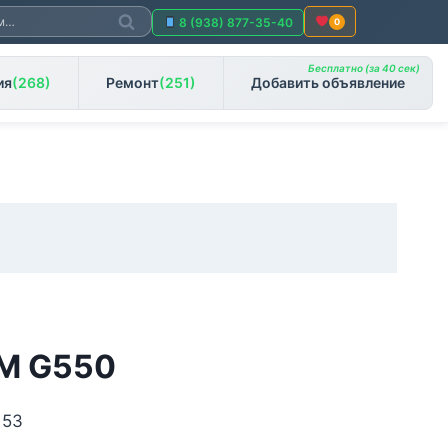
Поиск
8 (938) 877-35-40
0
Бесплатно (за 40 сек)
ия
(268)
Ремонт
(251)
Добавить объявление
M G550
 53