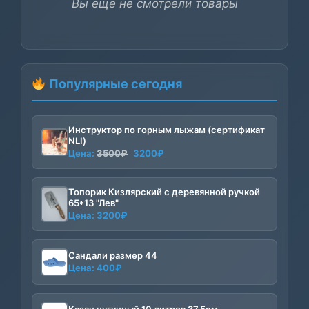
Вы еще не смотрели товары
Популярные сегодня
Инструктор по горным лыжам (сертификат
NLI)
Первоначальная
Текущая
Цена:
3500
₽
3200
₽
цена
цена:
составляла
3200₽.
Топорик Кизлярский с деревянной ручкой
3500₽.
65*13 "Лев"
Цена:
3200
₽
Сандали размер 44
Цена:
400
₽
Казан чугунный 10 литров 37,5см