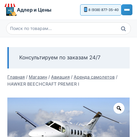
Перейти
Адлер и Цены
8 (938) 877-35-40
к
содержимому
Поиск
Искать:
Консультируем по заказам 24/7
Главная
/
Магазин
/
Авиация
/
Аренда самолетов
/
HAWKER BEECHCRAFT PREMIER I
Zoom